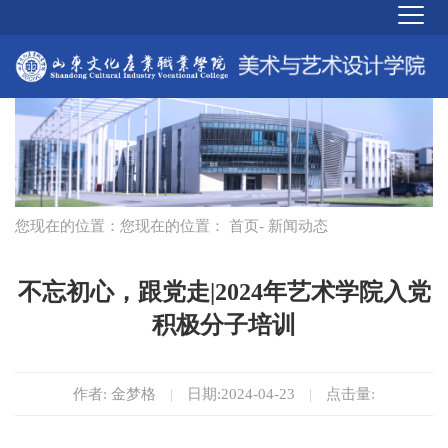
您现在的位置：您现在的位置：
首页
- 新闻动态
不忘初心，跟党走|2024年艺术学院入党
积极分子培训
作者: 金梦格
|
日期:2024-04-23
|
点击量: