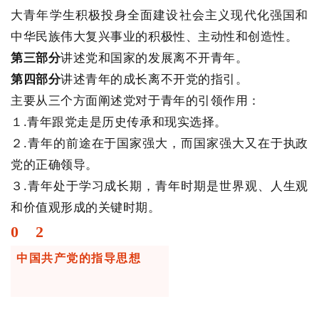
大青年学生积极投身全面建设社会主义现代化强国和
中华民族伟大复兴事业的积极性、主动性和创造性。
第三部分
讲述党和国家的发展离不开青年。
第四部分
讲述青年的成长离不开党的指引。
主要从三个方面阐述党对于青年的引领作用：
１.青年跟党走是历史传承和现实选择。
２.青年的前途在于国家强大，而国家强大又在于执政
党的正确领导。
３.青年处于学习成长期，青年时期是世界观、人生观
和价值观形成的关键时期。
0
2
中国共产党的指导思想